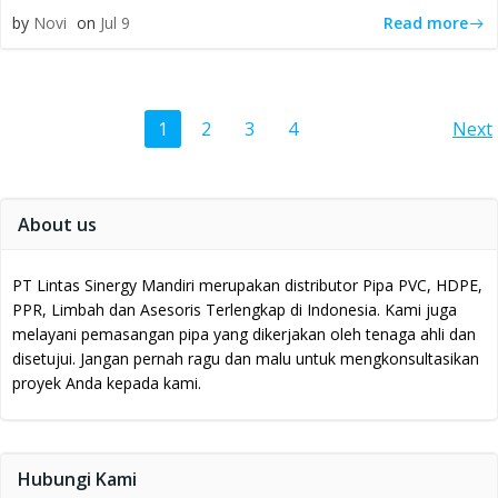
Read more
by
Novi
on
Jul 9
Posts
Po
Page
Page
Page
Page
1
2
3
4
Next
navigation
na
About us
PT Lintas Sinergy Mandiri merupakan distributor Pipa PVC, HDPE,
PPR, Limbah dan Asesoris Terlengkap di Indonesia.
Kami juga
melayani pemasangan pipa yang dikerjakan oleh tenaga ahli dan
disetujui.
Jangan pernah ragu dan malu untuk mengkonsultasikan
proyek Anda kepada kami.
Hubungi Kami