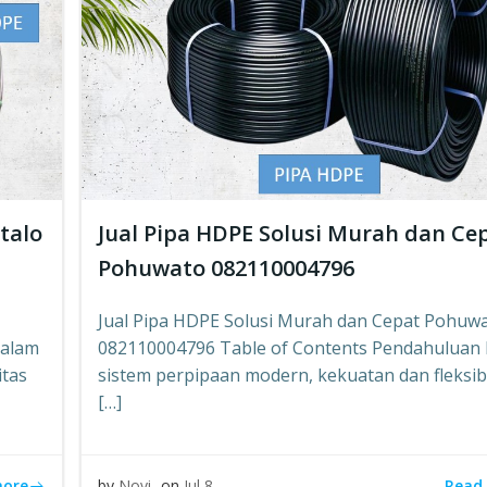
talo
Jual Pipa HDPE Solusi Murah dan Ce
Pohuwato 082110004796
Jual Pipa HDPE Solusi Murah dan Cepat Pohuw
Dalam
082110004796 Table of Contents Pendahuluan
itas
sistem perpipaan modern, kekuatan dan fleksibi
[…]
more
Read
by
Novi
on
Jul 8