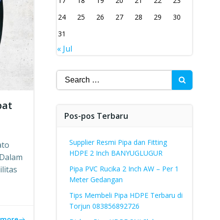
17
18
19
20
21
22
23
24
25
26
27
28
29
30
31
« Jul
Search
for:
pat
Pos-pos Terbaru
Supplier Resmi Pipa dan Fitting
ato
HDPE 2 Inch BANYUGLUGUR
 Dalam
litas
Pipa PVC Rucika 2 Inch AW – Per 1
Meter Gedangan
Tips Membeli Pipa HDPE Terbaru di
Torjun 083856892726
 more