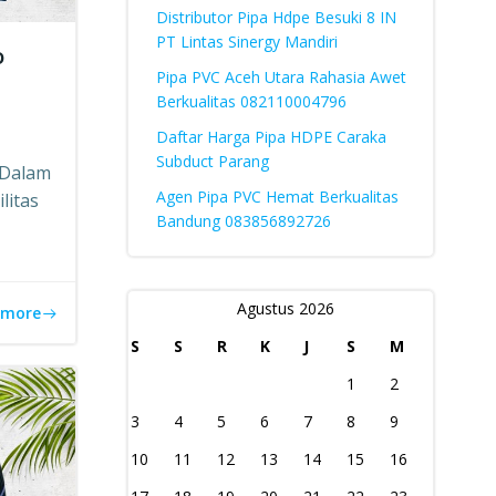
Distributor Pipa Hdpe Besuki 8 IN
PT Lintas Sinergy Mandiri
o
Pipa PVC Aceh Utara Rahasia Awet
Berkualitas 082110004796
Daftar Harga Pipa HDPE Caraka
Subduct Parang
 Dalam
Agen Pipa PVC Hemat Berkualitas
litas
Bandung 083856892726
Agustus 2026
 more
S
S
R
K
J
S
M
1
2
3
4
5
6
7
8
9
10
11
12
13
14
15
16