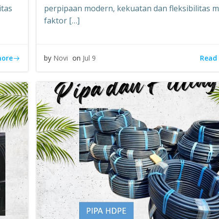
itas
perpipaan modern, kekuatan dan fleksibilitas m
faktor […]
more
Read
by
Novi
on
Jul 9