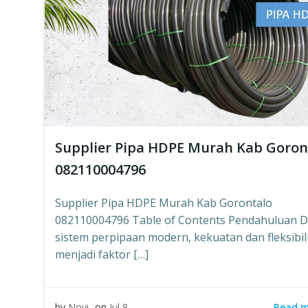
Supplier Pipa HDPE Murah Kab Goron
082110004796
Supplier Pipa HDPE Murah Kab Gorontalo
082110004796 Table of Contents Pendahuluan 
sistem perpipaan modern, kekuatan dan fleksibil
menjadi faktor […]
Read 
by
Novi
on
Jul 8