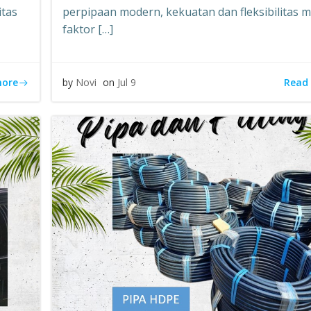
itas
perpipaan modern, kekuatan dan fleksibilitas m
faktor […]
more
Read
by
Novi
on
Jul 9