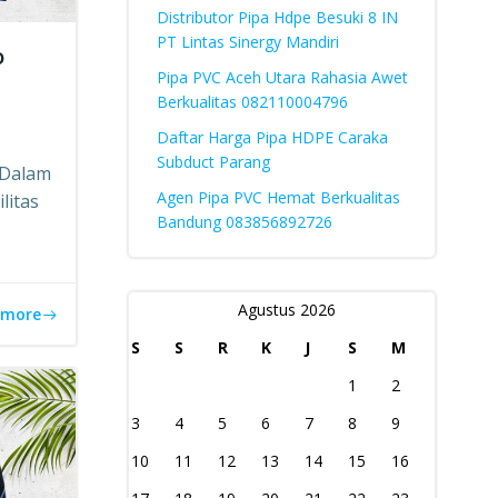
Distributor Pipa Hdpe Besuki 8 IN
PT Lintas Sinergy Mandiri
o
Pipa PVC Aceh Utara Rahasia Awet
Berkualitas 082110004796
Daftar Harga Pipa HDPE Caraka
Subduct Parang
 Dalam
Agen Pipa PVC Hemat Berkualitas
litas
Bandung 083856892726
Agustus 2026
 more
S
S
R
K
J
S
M
1
2
3
4
5
6
7
8
9
10
11
12
13
14
15
16