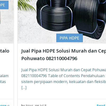
talo
Jual Pipa HDPE Solusi Murah dan Ce
Pohuwato 082110004796
Jual Pipa HDPE Solusi Murah dan Cepat Pohuw
Dalam
082110004796 Table of Contents Pendahuluan
itas
sistem perpipaan modern, kekuatan dan fleksibi
[…]
more
Read
by
Novi
on
Jul 8