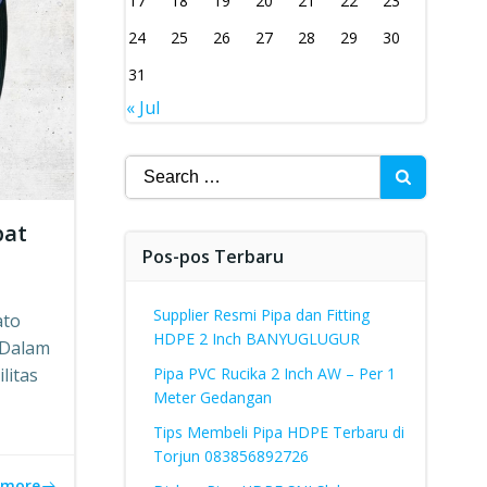
17
18
19
20
21
22
23
24
25
26
27
28
29
30
31
« Jul
Search
for:
pat
Pos-pos Terbaru
Supplier Resmi Pipa dan Fitting
ato
HDPE 2 Inch BANYUGLUGUR
 Dalam
litas
Pipa PVC Rucika 2 Inch AW – Per 1
Meter Gedangan
Tips Membeli Pipa HDPE Terbaru di
Torjun 083856892726
 more