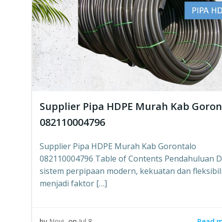
Supplier Pipa HDPE Murah Kab Goron
082110004796
Supplier Pipa HDPE Murah Kab Gorontalo
082110004796 Table of Contents Pendahuluan 
sistem perpipaan modern, kekuatan dan fleksibil
menjadi faktor […]
Read 
by
Novi
on
Jul 8