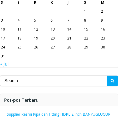
S
S
R
K
J
S
M
1
2
3
4
5
6
7
8
9
10
11
12
13
14
15
16
17
18
19
20
21
22
23
24
25
26
27
28
29
30
31
« Jul
Search
for:
Pos-pos Terbaru
Supplier Resmi Pipa dan Fitting HDPE 2 Inch BANYUGLUGUR