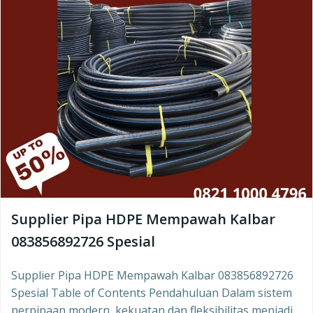
Supplier Pipa HDPE Mempawah Kalbar
083856892726 Spesial
Supplier Pipa HDPE Mempawah Kalbar 083856892726
Spesial Table of Contents Pendahuluan Dalam sistem
perpipaan modern, kekuatan dan fleksibilitas menjadi