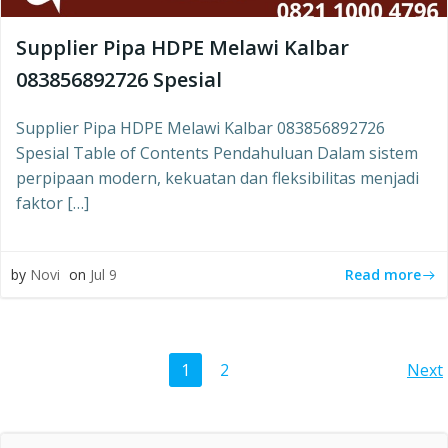
Supplier Pipa HDPE Melawi Kalbar
083856892726 Spesial
Supplier Pipa HDPE Melawi Kalbar 083856892726
Spesial Table of Contents Pendahuluan Dalam sistem
perpipaan modern, kekuatan dan fleksibilitas menjadi
faktor […]
Read more
by
Novi
on
Jul 9
Posts
Po
Page
Page
1
2
Next
navigation
na