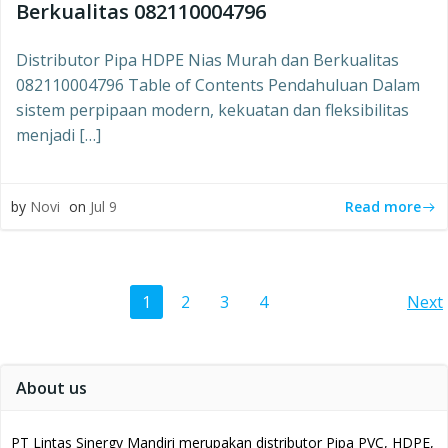
Berkualitas 082110004796
Distributor Pipa HDPE Nias Murah dan Berkualitas
082110004796 Table of Contents Pendahuluan Dalam
sistem perpipaan modern, kekuatan dan fleksibilitas
menjadi […]
Read more
by
Novi
on
Jul 9
Posts
Po
Page
Page
Page
Page
1
2
3
4
Next
navigation
na
About us
PT Lintas Sinergy Mandiri merupakan distributor Pipa PVC, HDPE,