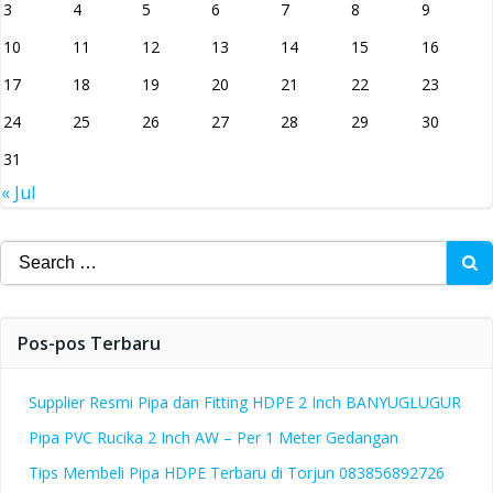
3
4
5
6
7
8
9
10
11
12
13
14
15
16
17
18
19
20
21
22
23
24
25
26
27
28
29
30
31
« Jul
Search
for:
Pos-pos Terbaru
Supplier Resmi Pipa dan Fitting HDPE 2 Inch BANYUGLUGUR
Pipa PVC Rucika 2 Inch AW – Per 1 Meter Gedangan
Tips Membeli Pipa HDPE Terbaru di Torjun 083856892726