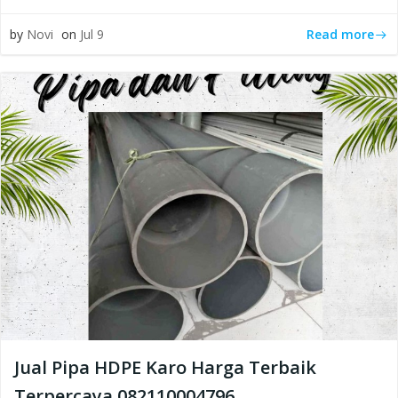
Read more
by
Novi
on
Jul 9
Jual Pipa HDPE Karo Harga Terbaik
Terpercaya 082110004796