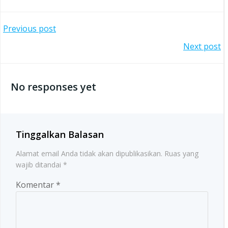
Post
Previous post
Post
Next post
navigation
navigation
No responses yet
Tinggalkan Balasan
Alamat email Anda tidak akan dipublikasikan.
Ruas yang
wajib ditandai
*
Komentar
*