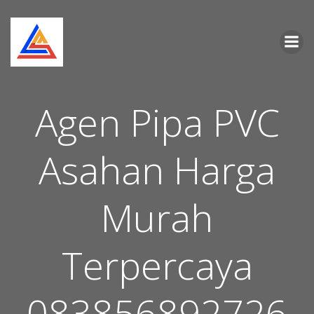
Skip
to
content
Agen Pipa PVC
Asahan Harga
Murah
Terpercaya
083856892726