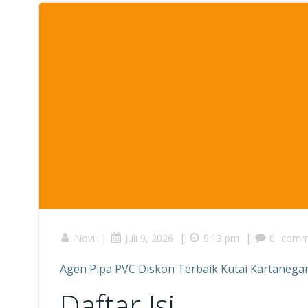
|
|
|
Novi
Juli 9, 2026
9:13 pm
0
comm
Agen Pipa PVC Diskon Terbaik Kutai Kartanega
Daftar Isi