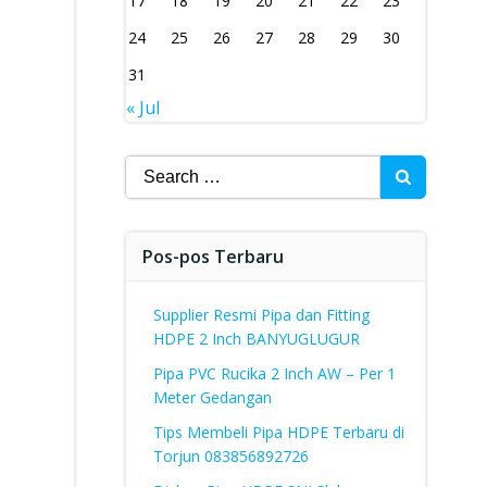
17
18
19
20
21
22
23
24
25
26
27
28
29
30
31
« Jul
Search
for:
Pos-pos Terbaru
Supplier Resmi Pipa dan Fitting
HDPE 2 Inch BANYUGLUGUR
Pipa PVC Rucika 2 Inch AW – Per 1
Meter Gedangan
Tips Membeli Pipa HDPE Terbaru di
Torjun 083856892726