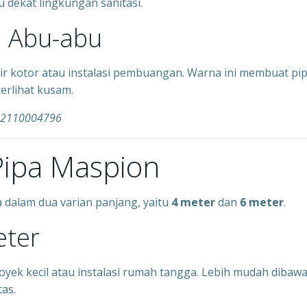
u dekat lingkungan sanitasi.
n Abu-abu
ir kotor atau instalasi pembuangan. Warna ini membuat pi
erlihat kusam.
082110004796
 Pipa Maspion
a dalam dua varian panjang, yaitu
4 meter
dan
6 meter
.
eter
yek kecil atau instalasi rumah tangga. Lebih mudah dibaw
as.