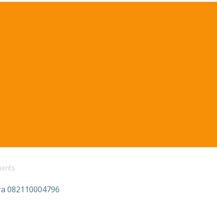
ents
ra 082110004796