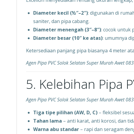
Excellon menyediakan rentang ukuran lengkap, m
Diameter kecil (½″–2″)
: digunakan di ruma
saniter, dan pipa cabang.
Diameter menengah (3″–8″)
: cocok untuk 
Diameter besar (10″ ke atas)
: umumnya dip
Ketersediaan panjang pipa biasanya 4 meter at
Agen Pipa PVC Solok Selatan Super Murah Awet 0
5. Kelebihan Pipa 
Agen Pipa PVC Solok Selatan Super Murah Awet 0
Tiga tipe pilihan (AW, D, C)
– fleksibel ses
Tahan lama
– anti karat, anti korosi, dan ti
Warna abu standar
– rapi dan seragam den