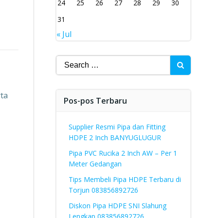
24
25
26
27
28
29
30
31
« Jul
Search
for:
rta
Pos-pos Terbaru
Supplier Resmi Pipa dan Fitting
HDPE 2 Inch BANYUGLUGUR
Pipa PVC Rucika 2 Inch AW – Per 1
Meter Gedangan
Tips Membeli Pipa HDPE Terbaru di
Torjun 083856892726
Diskon Pipa HDPE SNI Slahung
Lengkap 083856892726