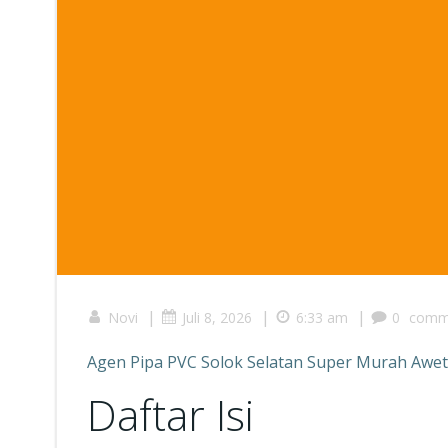
|
|
|
Novi
Juli 8, 2026
6:33 am
0
comm
Agen Pipa PVC Solok Selatan Super Murah Awe
Daftar Isi