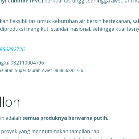
nyl Chloride (PVC)
berkualitas tinggi, sehingga awet, anti k
kan fleksibilitas untuk kebutuhan air bersih bertekanan, sa
 diproduksi mengikuti standar nasional, sehingga kualitasn
83856892726
 Selatan Super Murah Awet 083856892726
llon
in adalah
semua produknya berwarna putih
.
k proyek yang mengutamakan tampilan rapi.