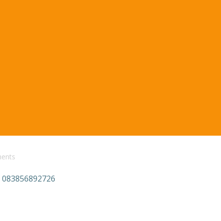
ents
t 083856892726