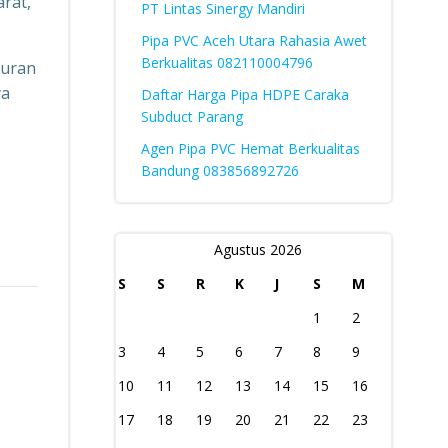
arat,
PT Lintas Sinergy Mandiri
Pipa PVC Aceh Utara Rahasia Awet
Berkualitas 082110004796
luran
ya
Daftar Harga Pipa HDPE Caraka
Subduct Parang
Agen Pipa PVC Hemat Berkualitas
Bandung 083856892726
Agustus 2026
S
S
R
K
J
S
M
1
2
3
4
5
6
7
8
9
10
11
12
13
14
15
16
17
18
19
20
21
22
23