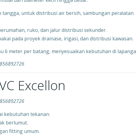
ulai dari diameter kecil hingga besar:
h tangga, untuk distribusi air bersih, sambungan peralatan
perumahan, ruko, dan jalur distribusi sekunder.
akai pada proyek drainase, irigasi, dan distribusi kawasan.
au 6 meter per batang, menyesuaikan kebutuhan di lapanga
83856892726
PVC Excellon
83856892726
uai kebutuhan tekanan.
dak berlumut.
gan fitting umum.