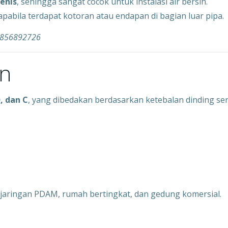
ienis
, sehingga sangat cocok untuk instalasi air bersih.
pabila terdapat kotoran atau endapan di bagian luar pipa.
83856892726
on
, dan C
, yang dibedakan berdasarkan ketebalan dinding se
, jaringan PDAM, rumah bertingkat, dan gedung komersial.