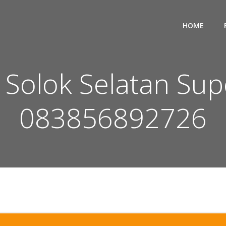
HOME
 Solok Selatan Su
083856892726