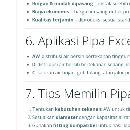
Ringan & mudah dipasang
– instalasi lebih 
Biaya ekonomis
– harga bersaing untuk proy
Kualitas terjamin
– diproduksi sesuai stand
6. Aplikasi Pipa Exc
AW
: distribusi air bersih bertekanan tinggi
D
: distribusi air bersih bertekanan sedang, i
C
: saluran air hujan, got, talang, atau jalu
7. Tips Memilih Pip
Tentukan
kebutuhan tekanan
: AW untuk t
Sesuaikan
diameter
dengan kapasitas aliran 
Gunakan
fitting kompatibel
untuk hasil leb