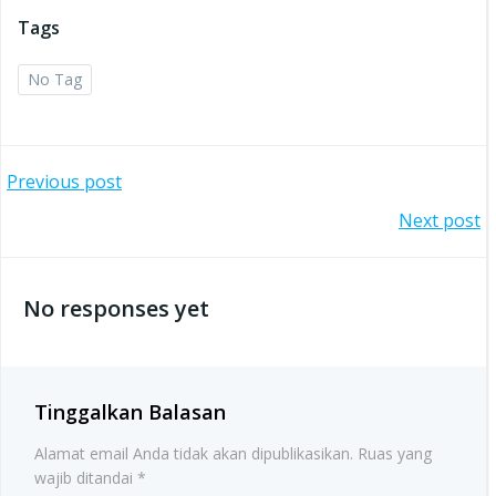
Tags
No Tag
Post
Previous post
Post
Next post
navigation
navigation
No responses yet
Tinggalkan Balasan
Alamat email Anda tidak akan dipublikasikan.
Ruas yang
wajib ditandai
*