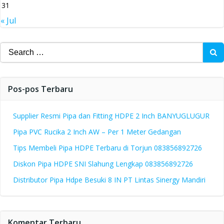
31
« Jul
Search
for:
Pos-pos Terbaru
Supplier Resmi Pipa dan Fitting HDPE 2 Inch BANYUGLUGUR
Pipa PVC Rucika 2 Inch AW – Per 1 Meter Gedangan
Tips Membeli Pipa HDPE Terbaru di Torjun 083856892726
Diskon Pipa HDPE SNI Slahung Lengkap 083856892726
Distributor Pipa Hdpe Besuki 8 IN PT Lintas Sinergy Mandiri
Komentar Terbaru