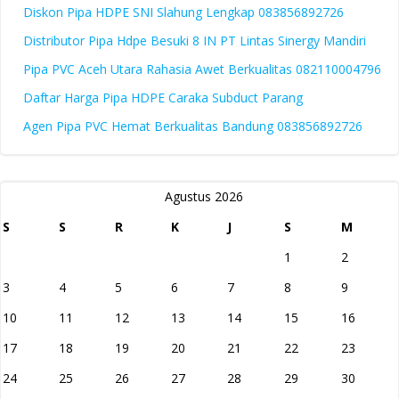
Diskon Pipa HDPE SNI Slahung Lengkap 083856892726
Distributor Pipa Hdpe Besuki 8 IN PT Lintas Sinergy Mandiri
Pipa PVC Aceh Utara Rahasia Awet Berkualitas 082110004796
Daftar Harga Pipa HDPE Caraka Subduct Parang
Agen Pipa PVC Hemat Berkualitas Bandung 083856892726
Agustus 2026
S
S
R
K
J
S
M
1
2
3
4
5
6
7
8
9
10
11
12
13
14
15
16
17
18
19
20
21
22
23
24
25
26
27
28
29
30