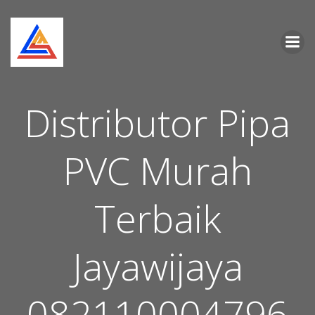
Skip
to
content
Distributor Pipa
PVC Murah
Terbaik
Jayawijaya
082110004796