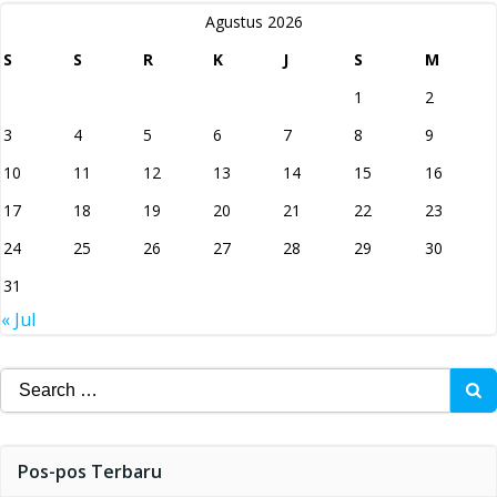
Agustus 2026
S
S
R
K
J
S
M
1
2
3
4
5
6
7
8
9
10
11
12
13
14
15
16
17
18
19
20
21
22
23
24
25
26
27
28
29
30
31
« Jul
Search
for:
Pos-pos Terbaru