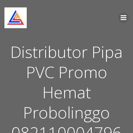
Skip
to
content
Distributor Pipa
PVC Promo
Hemat
Probolinggo
082110004796