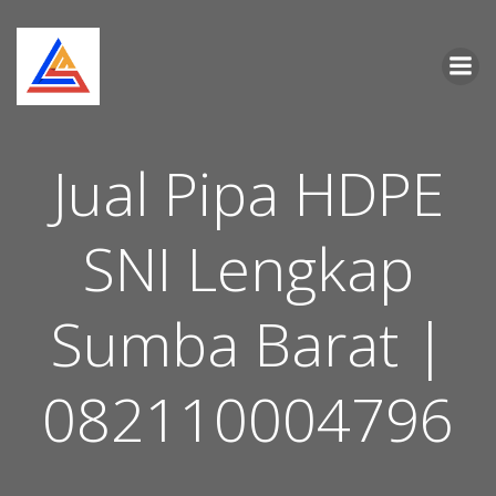
Skip
to
content
Jual Pipa HDPE
SNI Lengkap
Sumba Barat |
082110004796