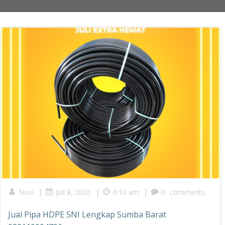
|
|
|
Novi
Juli 8, 2026
6:10 am
0
comments
Jual Pipa HDPE SNI Lengkap Sumba Barat