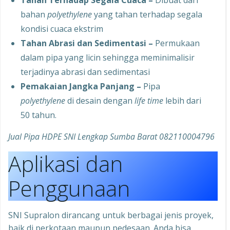
Tahan Terhadap Segala Cuaca –
Dibuat dari
bahan
polyethylene
yang tahan terhadap segala
kondisi cuaca ekstrim
Tahan Abrasi dan Sedimentasi –
Permukaan
dalam pipa yang licin sehingga meminimalisir
terjadinya abrasi dan sedimentasi
Pemakaian Jangka Panjang –
Pipa
polyethylene
di desain dengan
life time
lebih dari
50 tahun.
Jual Pipa HDPE SNI Lengkap Sumba Barat 082110004796
Aplikasi dan
Penggunaan
SNI Supralon dirancang untuk berbagai jenis proyek,
baik di perkotaan maupun pedesaan. Anda bisa