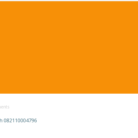
ents
ah 082110004796