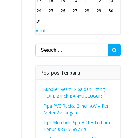
17
18
19
20
21
22
23
24
25
26
27
28
29
30
31
« Jul
Search
for:
Pos-pos Terbaru
Supplier Resmi Pipa dan Fitting
HDPE 2 Inch BANYUGLUGUR
Pipa PVC Rucika 2 Inch AW – Per 1
Meter Gedangan
Tips Membeli Pipa HDPE Terbaru di
Torjun 083856892726