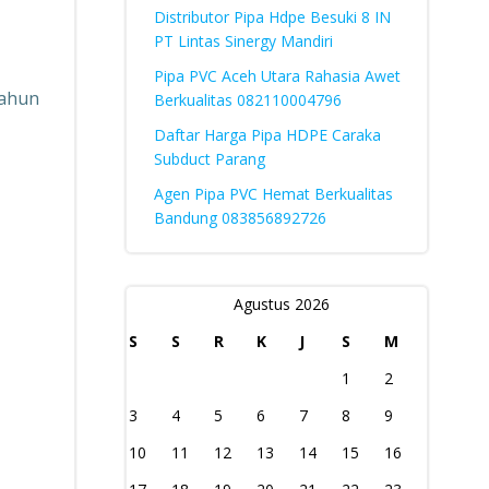
Distributor Pipa Hdpe Besuki 8 IN
PT Lintas Sinergy Mandiri
Pipa PVC Aceh Utara Rahasia Awet
tahun
Berkualitas 082110004796
Daftar Harga Pipa HDPE Caraka
Subduct Parang
Agen Pipa PVC Hemat Berkualitas
Bandung 083856892726
Agustus 2026
S
S
R
K
J
S
M
1
2
3
4
5
6
7
8
9
10
11
12
13
14
15
16