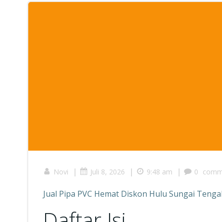
|
|
|
Novi
Juli 8, 2026
9:48 am
0
comm
Jual Pipa PVC Hemat Diskon Hulu Sungai Teng
Daftar Isi