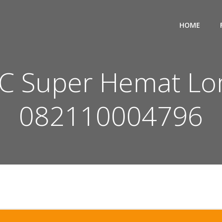
HOME
PVC Super Hemat L
082110004796