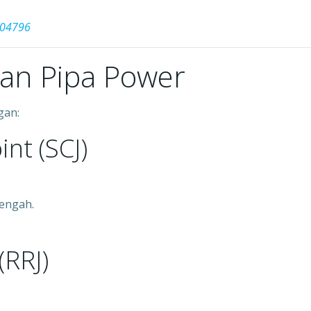
004796
an Pipa Power
gan:
int (SCJ)
nengah.
(RRJ)