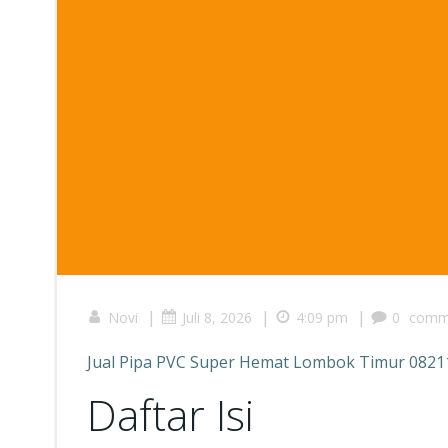
|
|
|
Novi
Juli 8, 2026
4:09 pm
0
comm
Jual Pipa PVC Super Hemat Lombok Timur 082
Daftar Isi