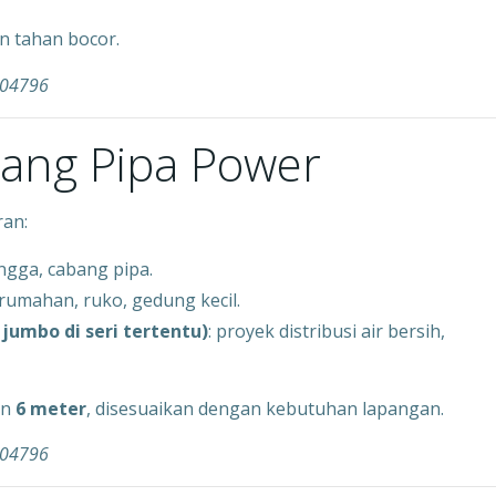
n tahan bocor.
004796
jang Pipa Power
ran:
angga, cabang pipa.
perumahan, ruko, gedung kecil.
jumbo di seri tertentu)
: proyek distribusi air bersih,
an
6 meter
, disesuaikan dengan kebutuhan lapangan.
004796