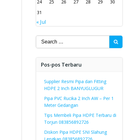
24
25
26
27
28
29
30
31
« Jul
Search
for:
Pos-pos Terbaru
Supplier Resmi Pipa dan Fitting
HDPE 2 Inch BANYUGLUGUR
Pipa PVC Rucika 2 Inch AW – Per 1
Meter Gedangan
Tips Membeli Pipa HDPE Terbaru di
Torjun 083856892726
Diskon Pipa HDPE SNI Slahung
Lengkap 083856892726