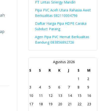
PT Lintas Sinergy Mandiri
Pipa PVC Aceh Utara Rahasia Awet
lah
Berkualitas 082110004796
Daftar Harga Pipa HDPE Caraka
Subduct Parang
dap
Agen Pipa PVC Hemat Berkualitas
Bandung 083856892726
Agustus 2026
S
S
R
K
J
S
M
1
2
3
4
5
6
7
8
9
10
11
12
13
14
15
16
17
18
19
20
21
22
23