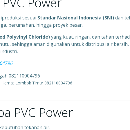
a PVC Power
diproduksi sesuai
Standar Nasional Indonesia (SNI)
dan te
ngga, perumahan, hingga proyek besar.
ed Polyvinyl Chloride)
yang kuat, ringan, dan tahan terha
utu, sehingga aman digunakan untuk distribusi air bersih,
ndustri.
004796
er Hemat Lombok Timur 082110004796
Pipa PVC Power
 kebutuhan tekanan air.