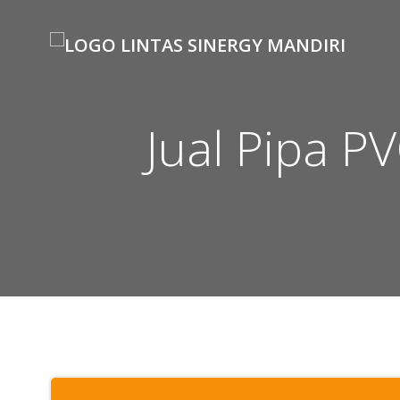
Skip
to
content
Jual Pipa 