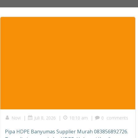
|
|
|
Novi
Juli 8, 2026
10:10 am
0
comments
Pipa HDPE Banyumas Supplier Murah 083856892726.