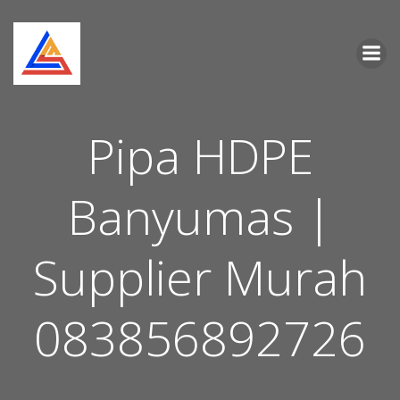
Skip
to
content
Pipa HDPE
Banyumas |
Supplier Murah
083856892726