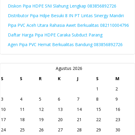
Diskon Pipa HDPE SNI Slahung Lengkap 083856892726
Distributor Pipa Hdpe Besuki 8 IN PT Lintas Sinergy Mandiri
Pipa PVC Aceh Utara Rahasia Awet Berkualitas 082110004796
Daftar Harga Pipa HDPE Caraka Subduct Parang
Agen Pipa PVC Hemat Berkualitas Bandung 083856892726
Agustus 2026
S
S
R
K
J
S
M
1
2
3
4
5
6
7
8
9
10
11
12
13
14
15
16
17
18
19
20
21
22
23
24
25
26
27
28
29
30