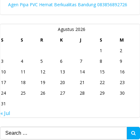
Agen Pipa PVC Hemat Berkualitas Bandung 083856892726
Agustus 2026
S
S
R
K
J
S
M
1
2
3
4
5
6
7
8
9
10
11
12
13
14
15
16
17
18
19
20
21
22
23
24
25
26
27
28
29
30
31
« Jul
Search
for: