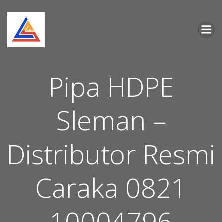
Skip
to
content
Pipa HDPE
Sleman –
Distributor Resmi
Caraka 0821
10004796