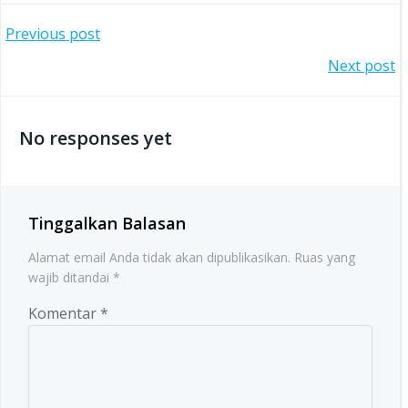
Post
Previous post
Post
Next post
navigation
navigation
No responses yet
Tinggalkan Balasan
Alamat email Anda tidak akan dipublikasikan.
Ruas yang
wajib ditandai
*
Komentar
*