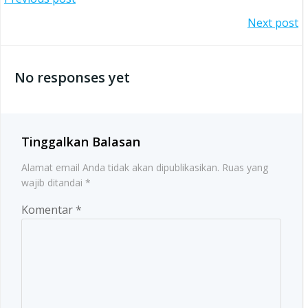
Post
Post
Next post
navigation
navigation
No responses yet
Tinggalkan Balasan
Alamat email Anda tidak akan dipublikasikan.
Ruas yang
wajib ditandai
*
Komentar
*