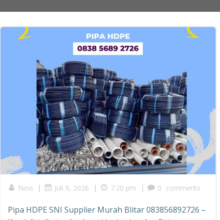
|
|
|
Novi
Juli 9, 2026
7:20 pm
0
comments
Pipa HDPE SNI Supplier Murah Blitar 083856892726 –