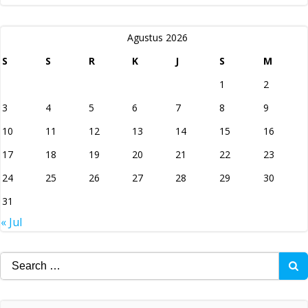
Agustus 2026
S
S
R
K
J
S
M
1
2
3
4
5
6
7
8
9
10
11
12
13
14
15
16
17
18
19
20
21
22
23
24
25
26
27
28
29
30
31
« Jul
Search
for: