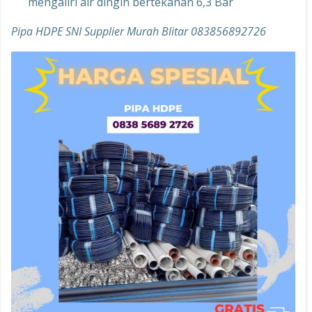
mengaliri air dingin bertekanan 6,3 Bar
Pipa HDPE SNI Supplier Murah Blitar 083856892726