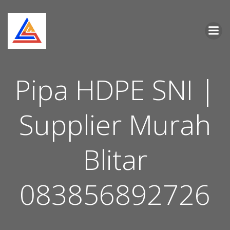
Skip
to
content
Pipa HDPE SNI |
Supplier Murah
Blitar
083856892726