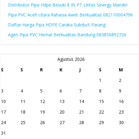
Distributor Pipa Hdpe Besuki 8 IN PT Lintas Sinergy Mandiri
Pipa PVC Aceh Utara Rahasia Awet Berkualitas 082110004796
Daftar Harga Pipa HDPE Caraka Subduct Parang
Agen Pipa PVC Hemat Berkualitas Bandung 083856892726
Agustus 2026
S
S
R
K
J
S
M
1
2
3
4
5
6
7
8
9
10
11
12
13
14
15
16
17
18
19
20
21
22
23
24
25
26
27
28
29
30
31