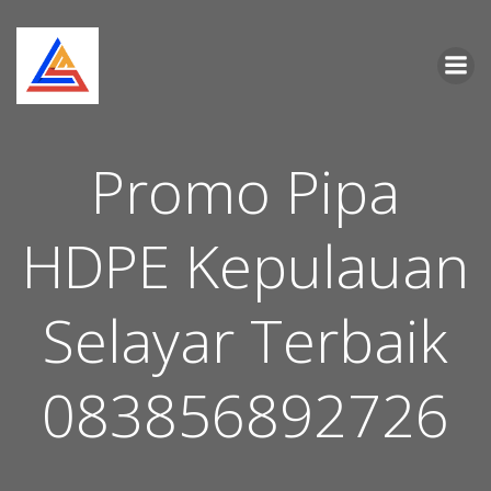
Skip
to
content
Promo Pipa
HDPE Kepulauan
Selayar Terbaik
083856892726