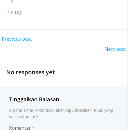
No Tag
Post
Previous post
Post
Next post
navigation
navigation
No responses yet
Tinggalkan Balasan
Alamat email Anda tidak akan dipublikasikan.
Ruas yang
wajib ditandai
*
Komentar
*