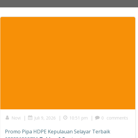
|
|
|
Novi
Juli 9, 2026
10:51 pm
0
comments
Promo Pipa HDPE Kepulauan Selayar Terbaik