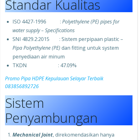
Standar Kualitas
ISO 4427-1996 :
Polyethylene (PE) pipes for
water supply – Specifications
SNI 4829.2:2015 : Sistem perpipaan plastic –
Pipa Polyethylene (PE)
dan fitting untuk system
penyediaan air minum
TKDN : 47.09%
Promo Pipa HDPE Kepulauan Selayar Terbaik
083856892726
Sistem
Penyambungan
Mechanical Joint
, direkomendasikan hanya