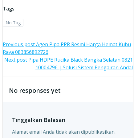
Tags
No Tag
Post
Previous post
Agen Pipa PPR Resmi Harga Hemat Kubu
Raya 083856892726
navigation
Post
Next post
Pipa HDPE Rucika Black Bangka Selatan 0821
10004796 | Solusi Sistem Pengairan Andal
navigation
No responses yet
Tinggalkan Balasan
Alamat email Anda tidak akan dipublikasikan.