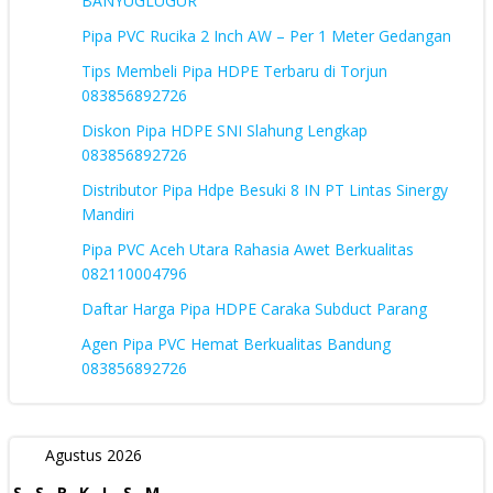
BANYUGLUGUR
Pipa PVC Rucika 2 Inch AW – Per 1 Meter Gedangan
Tips Membeli Pipa HDPE Terbaru di Torjun
083856892726
Diskon Pipa HDPE SNI Slahung Lengkap
083856892726
Distributor Pipa Hdpe Besuki 8 IN PT Lintas Sinergy
Mandiri
Pipa PVC Aceh Utara Rahasia Awet Berkualitas
082110004796
Daftar Harga Pipa HDPE Caraka Subduct Parang
Agen Pipa PVC Hemat Berkualitas Bandung
083856892726
Agustus 2026
S
S
R
K
J
S
M