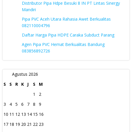
Distributor Pipa Hdpe Besuki 8 IN PT Lintas Sinergy
Mandiri
Pipa PVC Aceh Utara Rahasia Awet Berkualitas
082110004796
Daftar Harga Pipa HDPE Caraka Subduct Parang
Agen Pipa PVC Hemat Berkualitas Bandung
083856892726
Agustus 2026
S
S
R
K
J
S
M
1
2
3
4
5
6
7
8
9
10
11
12
13
14
15
16
17
18
19
20
21
22
23