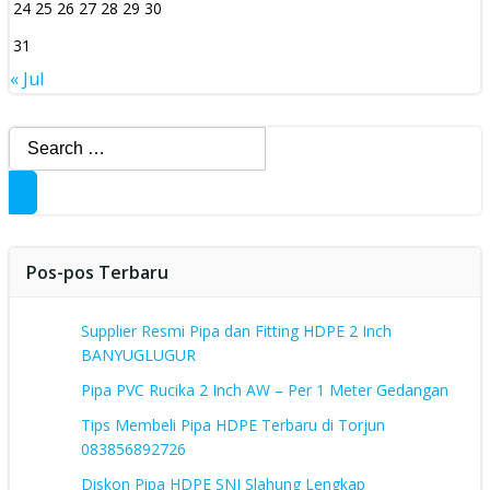
24
25
26
27
28
29
30
31
« Jul
Search
for:
Pos-pos Terbaru
Supplier Resmi Pipa dan Fitting HDPE 2 Inch
BANYUGLUGUR
Pipa PVC Rucika 2 Inch AW – Per 1 Meter Gedangan
Tips Membeli Pipa HDPE Terbaru di Torjun
083856892726
Diskon Pipa HDPE SNI Slahung Lengkap