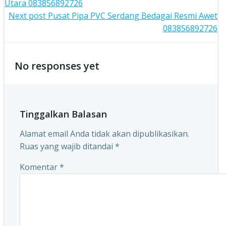
Utara 083856892726
navigation
Post
Next post
Pusat Pipa PVC Serdang Bedagai Resmi Awet
083856892726
navigation
No responses yet
Tinggalkan Balasan
Alamat email Anda tidak akan dipublikasikan.
Ruas yang wajib ditandai
*
Komentar
*