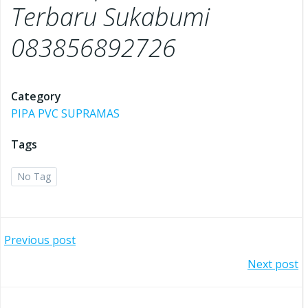
Terbaru Sukabumi
083856892726
Category
PIPA PVC SUPRAMAS
Tags
No Tag
Post
Previous post
Post
Next post
navigation
navigation