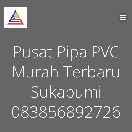
Skip
to
content
Pusat Pipa PVC
Murah Terbaru
Sukabumi
083856892726