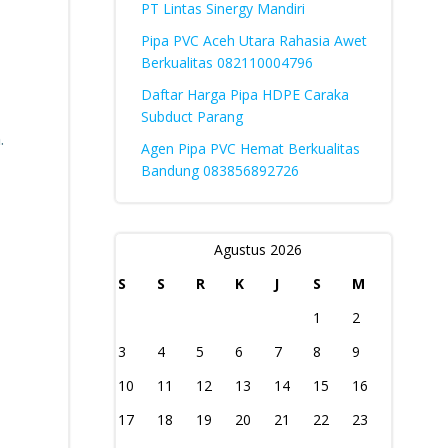
PT Lintas Sinergy Mandiri
Pipa PVC Aceh Utara Rahasia Awet
Berkualitas 082110004796
Daftar Harga Pipa HDPE Caraka
Subduct Parang
.
Agen Pipa PVC Hemat Berkualitas
Bandung 083856892726
Agustus 2026
S
S
R
K
J
S
M
1
2
3
4
5
6
7
8
9
10
11
12
13
14
15
16
17
18
19
20
21
22
23