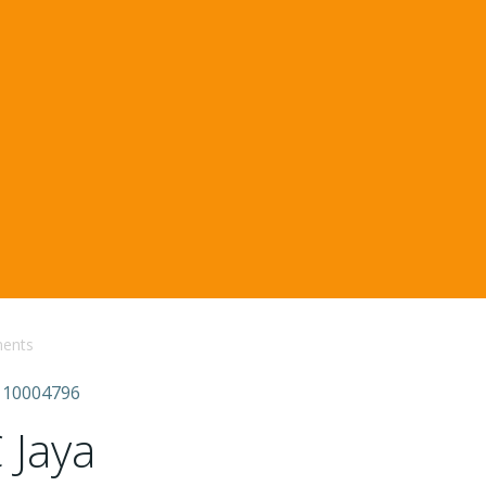
ents
110004796
 Jaya