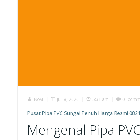
|
|
|
Novi
Juli 8, 2026
5:31 am
0
comm
Pusat Pipa PVC Sungai Penuh Harga Resmi 082
Mengenal Pipa PVC