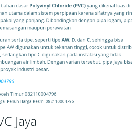
erbahan dasar
Polyvinyl Chloride (PVC)
yang dikenal luas di
ihan utama dalam sistem perpipaan karena sifatnya yang ri
r pakai yang panjang. Dibandingkan dengan pipa logam, pip
gi pemasangan maupun perawatan.
an serta tipe, seperti tipe
AW
,
D
, dan
C
, sehingga bisa
 AW digunakan untuk tekanan tinggi, cocok untuk distrib
, sedangkan tipe C digunakan pada instalasi yang tidak
buangan air limbah. Dengan varian tersebut, pipa Jaya bis
proyek industri besar.
0004796
ngai Penuh Harga Resmi 082110004796
VC Jaya