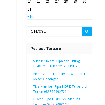
24
25
26
27
28
29
30
31
« Jul
Search
for:
g
Pos-pos Terbaru
Supplier Resmi Pipa dan Fitting
HDPE 2 Inch BANYUGLUGUR
Pipa PVC Rucika 2 Inch AW – Per 1
Meter Gedangan
Tips Membeli Pipa HDPE Terbaru di
Torjun 083856892726
Diskon Pipa HDPE SNI Slahung
Lengkap 083856892726