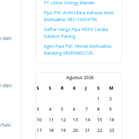
PT Lintas Sinergy Mandiri
Pipa PVC Aceh Utara Rahasia Awet
Berkualitas 082110004796
Daftar Harga Pipa HDPE Caraka
Subduct Parang
n dan
Agen Pipa PVC Hemat Berkualitas
Bandung 083856892726
Agustus 2026
n dan
S
S
R
K
J
S
M
1
2
3
4
5
6
7
8
9
10
11
12
13
14
15
16
rtasi
17
18
19
20
21
22
23