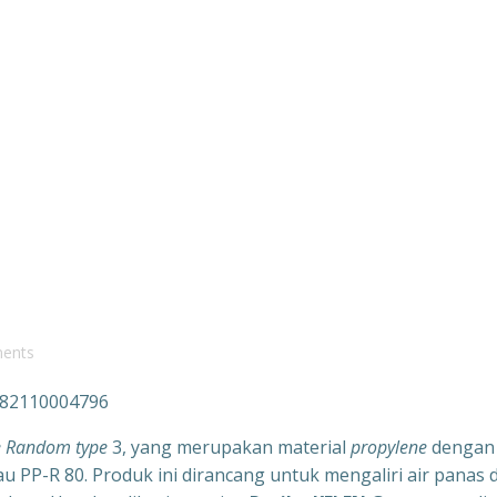
ents
082110004796
e Random type
3, yang merupakan material
propylene
dengan
au PP-R 80. Produk ini dirancang untuk mengaliri air panas 