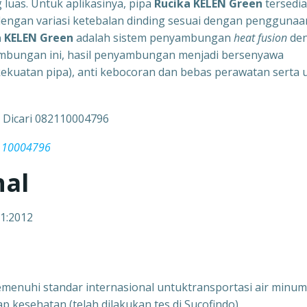
luas. Untuk aplikasinya, pipa
Rucika KELEN Green
tersedia
dengan variasi ketebalan dinding sesuai dengan penggunaa
a KELEN Green
adalah sistem penyambungan
heat fusion
de
mbungan ini, hasil penyambungan menjadi bersenyawa
ekuatan pipa), anti kebocoran dan bebas perawatan serta
2110004796
nal
-1:2012
emenuhi standar internasional untuktransportasi
air minum
ap kesehatan
(telah dilakukan tes di Sucofindo).