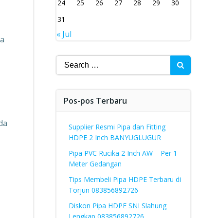
24
25
26
27
28
29
30
31
« Jul
pa
Search
for:
Pos-pos Terbaru
da
Supplier Resmi Pipa dan Fitting
HDPE 2 Inch BANYUGLUGUR
Pipa PVC Rucika 2 Inch AW – Per 1
Meter Gedangan
Tips Membeli Pipa HDPE Terbaru di
Torjun 083856892726
Diskon Pipa HDPE SNI Slahung
Lengkap 083856892726