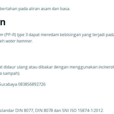
ertahan pada aliran asam dan basa.
an
dom
(PP-R)
type
3 dapat meredam
kebisingan yang terjadi pad
leh
water hammer
.
at didaur ulang atau dibakar dengan
menggunakan
incinera
a sampah).
standar DIN 8077, DIN 8078 dan SNI ISO 15874-1:2012.