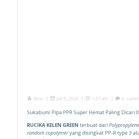
|
|
|
Novi
Juli 9, 2026
1:27 am
0
comm
Sukabumi Pipa PPR Super Hemat Paling Dicari 
RUCIKA KELEN GREEN
terbuat dari
Polypropylen
random copolymer
yang disingkat PP-R type 3 at