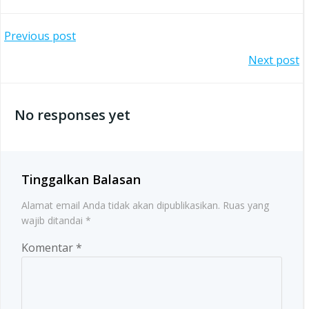
Post
Previous post
Post
Next post
navigation
navigation
No responses yet
Tinggalkan Balasan
Alamat email Anda tidak akan dipublikasikan.
Ruas yang
wajib ditandai
*
Komentar
*