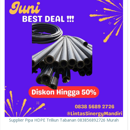
Supplier Pipa HDPE Trilliun Tabanan 083856892726 Murah