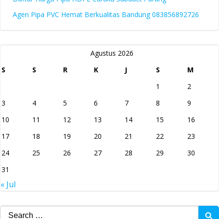
Agen Pipa PVC Hemat Berkualitas Bandung 083856892726
Agustus 2026
S
S
R
K
J
S
M
1
2
3
4
5
6
7
8
9
10
11
12
13
14
15
16
17
18
19
20
21
22
23
24
25
26
27
28
29
30
31
« Jul
Search