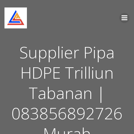
Skip
to
content
Supplier Pipa
HDPE Trilliun
Tabanan |
083856892726
Murah