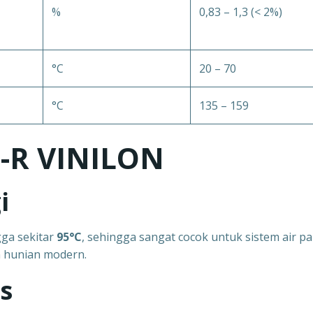
%
0,83 – 1,3 (< 2%)
°C
20 – 70
°C
135 – 159
-R VINILON
i
ga sekitar
95°C
, sehingga sangat cocok untuk sistem air p
n hunian modern.
s