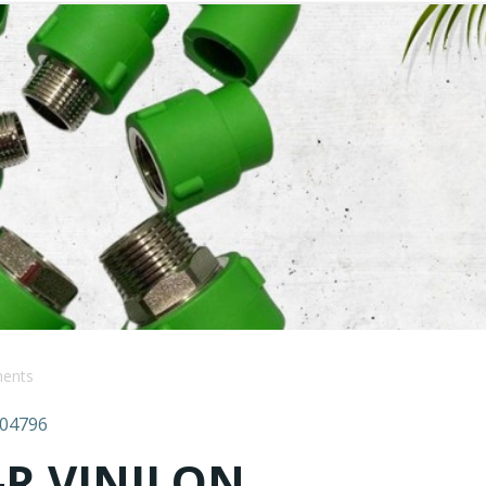
ents
004796
P-R VINILON