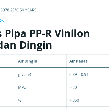
–8078 20°C 50 YEARS
796
s Pipa PP-R Vinilon
dan Dingin
Air Dingin
Air Panas
gr/cm3
0,89 – 0,91
MPa
> 20
%
> 350