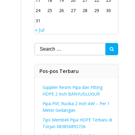
17
18
19
20
21
22
23
24
25
26
27
28
29
30
31
« Jul
Search
for:
Pos-pos Terbaru
Supplier Resmi Pipa dan Fitting
HDPE 2 Inch BANYUGLUGUR
Pipa PVC Rucika 2 Inch AW – Per 1
Meter Gedangan
Tips Membeli Pipa HDPE Terbaru di
Torjun 083856892726