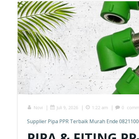
|
|
|
Novi
Juli 9, 2026
1:22 am
0
comm
Supplier Pipa PPR Terbaik Murah Ende 082110
PIPA & FITING P