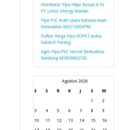
Distributor Pipa Hdpe Besuki 8 IN
PT Lintas Sinergy Mandiri
Pipa PVC Aceh Utara Rahasia Awet
Berkualitas 082110004796
Daftar Harga Pipa HDPE Caraka
Subduct Parang
Agen Pipa PVC Hemat Berkualitas
Bandung 083856892726
Agustus 2026
S
S
R
K
J
S
M
1
2
3
4
5
6
7
8
9
10
11
12
13
14
15
16