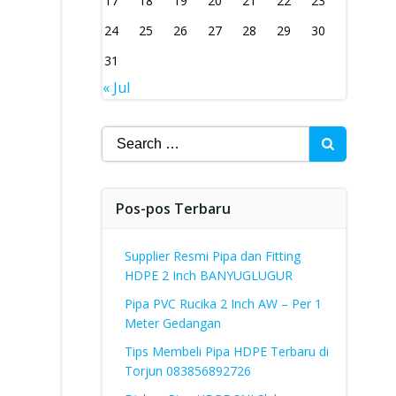
17
18
19
20
21
22
23
24
25
26
27
28
29
30
31
« Jul
Search
for:
Pos-pos Terbaru
Supplier Resmi Pipa dan Fitting
HDPE 2 Inch BANYUGLUGUR
Pipa PVC Rucika 2 Inch AW – Per 1
Meter Gedangan
Tips Membeli Pipa HDPE Terbaru di
Torjun 083856892726