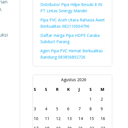
ahan
Distributor Pipa Hdpe Besuki 8 IN
,
PT Lintas Sinergy Mandiri
Pipa PVC Aceh Utara Rahasia Awet
Berkualitas 082110004796
uksi
Daftar Harga Pipa HDPE Caraka
Subduct Parang
Agen Pipa PVC Hemat Berkualitas
Bandung 083856892726
Agustus 2026
S
S
R
K
J
S
M
1
2
3
4
5
6
7
8
9
10
11
12
13
14
15
16