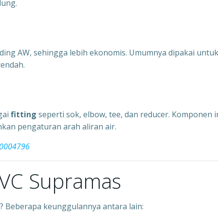
dung.
banding AW, sehingga lebih ekonomis. Umumnya dipakai untu
rendah.
gai
fitting
seperti sok, elbow, tee, dan reducer. Komponen i
 pengaturan arah aliran air.
10004796
 PVC Supramas
 Beberapa keunggulannya antara lain: