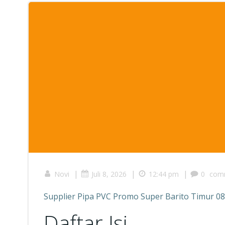
|
|
|
Novi
Juli 8, 2026
12:44 pm
0
com
Supplier Pipa PVC Promo Super Barito Timur 0
Daftar Isi