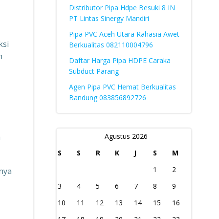
Distributor Pipa Hdpe Besuki 8 IN
PT Lintas Sinergy Mandiri
Pipa PVC Aceh Utara Rahasia Awet
ksi
Berkualitas 082110004796
n
Daftar Harga Pipa HDPE Caraka
Subduct Parang
Agen Pipa PVC Hemat Berkualitas
Bandung 083856892726
a
Agustus 2026
S
S
R
K
J
S
M
1
2
nya
3
4
5
6
7
8
9
10
11
12
13
14
15
16