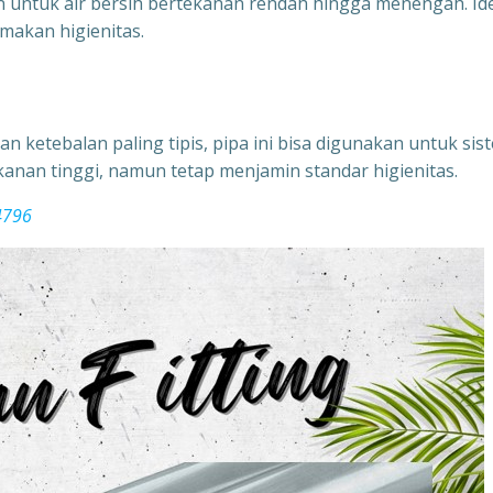
an untuk air bersih bertekanan rendah hingga menengah. Id
makan higienitas.
an ketebalan paling tipis, pipa ini bisa digunakan untuk sis
kanan tinggi, namun tetap menjamin standar higienitas.
4796