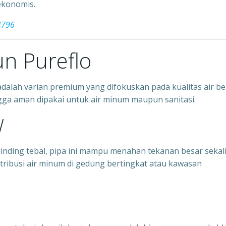
ekonomis.
4796
iun Pureflo
dalah varian premium yang difokuskan pada kualitas air ber
gga aman dipakai untuk air minum maupun sanitasi.
W
 dinding tebal, pipa ini mampu menahan tekanan besar sekal
istribusi air minum di gedung bertingkat atau kawasan