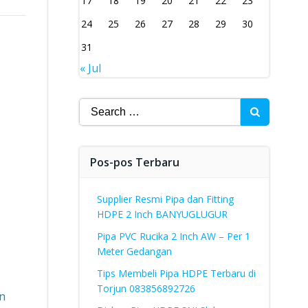
17
18
19
20
21
22
23
24
25
26
27
28
29
30
31
« Jul
Search
for:
Pos-pos Terbaru
Supplier Resmi Pipa dan Fitting
HDPE 2 Inch BANYUGLUGUR
Pipa PVC Rucika 2 Inch AW – Per 1
Meter Gedangan
Tips Membeli Pipa HDPE Terbaru di
Torjun 083856892726
an