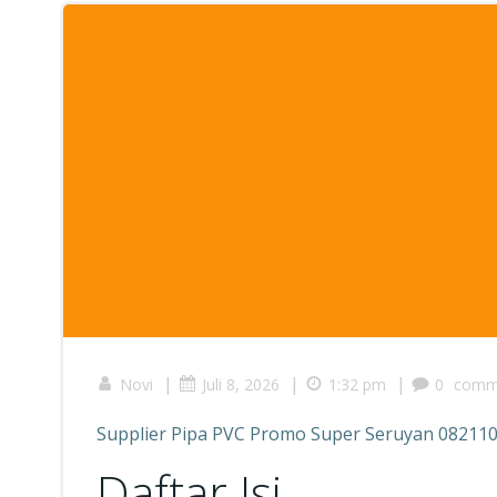
|
|
|
Novi
Juli 8, 2026
1:32 pm
0
comm
Supplier Pipa PVC Promo Super Seruyan 08211
Daftar Isi